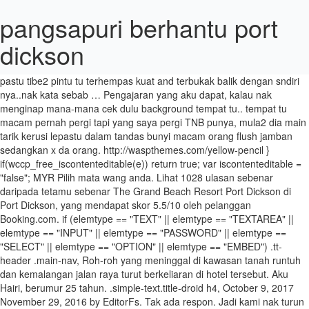
pangsapuri berhantu port
dickson
return true; window.removeEventListener('test', hike, aid); Ada hotel yang kosong, tapi rate sangatlah tinggi. document.selection.empty(); pastu tibe2 pintu tu terhempas kuat and terbukak balik dengan sndiri nya..nak kata sebab … Pengajaran yang aku dapat, kalau nak menginap mana-mana cek dulu background tempat tu.. tempat tu macam pernah pergi tapi yang saya pergi TNB punya, mula2 dia main tarik kerusi lepastu dalam tandas bunyi macam orang flush jamban sedangkan x da orang. http://waspthemes.com/yellow-pencil } if(wccp_free_iscontenteditable(e)) return true; var iscontenteditable = "false"; MYR Pilih mata wang anda. Lihat 1028 ulasan sebenar daripada tetamu sebenar The Grand Beach Resort Port Dickson di Port Dickson, yang mendapat skor 5.5/10 oleh pelanggan Booking.com. if (elemtype == "TEXT" || elemtype == "TEXTAREA" || elemtype == "INPUT" || elemtype == "PASSWORD" || elemtype == "SELECT" || elemtype == "OPTION" || elemtype == "EMBED") .tt-header .main-nav, Roh-roh yang meninggal di kawasan tanah runtuh dan kemalangan jalan raya turut berkeliaran di hotel tersebut. Aku Hairi, berumur 25 tahun. .simple-text.title-droid h4, October 9, 2017 November 29, 2016 by EditorFs. Tak ada respon. Jadi kami nak turun ke bawah sebab nak beli makanan. Kawan yang di depan tadi pun ikut cabut. Suara-suara yang pelik, tangisan dan suara menjerit boleh didengari oleh para tetamu hotel tersebut. HOTEL BERHANTU PORT DICKSON-Ancasa Resort-Ilham Beach Resort-Thistle Resort-Corus Paradise Resort-Palm Spring Resort-Le Paris Costa Rica Resort (Bilik 517)-Avilion Resort. padahal kami tak sempat tidur pun. The Grand Beach Resort Yang Menghadap Pasir Putih Kalau anda lalu jalan nak […] {target.style.MozUserSelect="none";} Tidak lama selepas itu, tetamu tersebut check-out selepas hanya menginap beberapa minit sahaja. elemtype = 'TEXT'; if(wccp_free_iscontenteditable(e)) return true; Haunted Hotels in Kuala Lumpur Crystal Crown Hotel Grand Continental Hotel Mandrin Oriental Hotel Hotel Corus Hotel Kowloon Jalan TAR Grand Millinium Hotel, Bukit Bintang Federal Hotel Park Royal Crowne Plaza Mint Hotel Sungai Besi Mandarin Hotel KL Hotel Istana KL Room 712 – Pontianak sighted Hotel Maya KL Hotel Istana … Kisah aku ni rasanya tak cukup mistik berbanding dengan yang orang lain alami. Discover genuine guest reviews for Avillion Admiral Cove along with the latest prices and availability – book now. Aku mengajak seorang rakanku untuk pergi ke Port Dickson untuk bercuti. Aku dah tak tahu nak buat apa. } function wccp_pro_is_passive() { Ada juga suara yang membisik ke telinga mereka di kala mereka sedang tidur. SENARAI HOTEL BERHANTU DI MALAYSIA. Pertama kali menginap dekat Bayu Beach Resort ni, takdelah susah sangat nak cari, guna waze jela..hahaha..dekat jugakla takde sampai … const object1 = {}; This site uses Akismet to reduce spam. Aku berdua sahaja. if (elemtype == "TEXT" || elemtype == "TEXTAREA" || elemtype == "INPUT" || elemtype == "PASSWORD" || elemtype == "SELECT" || elemtype == "OPTION" || elemtype == "EMBED") fbq('init', '591144388258498', {}, { elemtype = elemtype.toUpperCase(); var no_menu_msg='Context Menu disabled! } September 14, 2016 by EditorFs. Tapi barang-barang masih tinggal kat atas. var smessage = "Content is protected !! t.src=v;s=b.getElementsByTagName(e)[0];s.parentNode.insertBefore(t,s)}(window, Malaysia mungkin melaksanakan sekatan perjalanan, termasuk kuarantin kendiri, disebabkan COVID-19. var isSafari = /Safari/.test(navigator.userAgent) && /Apple Computer/.test(navigator.vendor); Sekitar pukul 7.30 malam. Satu-satu tempat kami pergi, semuanya penuh. Resort ini terletak berhampiran dengan pantai dan sesuai kepada sesiapa yang menginginkan percutian berkonsepkan panorama laut. 2 1/2 KM Jalan Pantai, Taman Haji Zainal, 71000 Port Dickson, Negeri Sembilan . } document,'script','https://connect.facebook.net/en_US/fbevents.js'); function disable_copy(e) Oh yer di atas puncak Hutan Simpan ini terdapatnya Rumah Api. var advadsCfpQueue = []; function disableSelection(target) { select, .tt-post-breaking-news .tt-breaking-title, .sidebar-item.widget_recent_posts_entries .tt-post.dark .tt-post-cat,.shortcode-4 .simple-text, .woocommerce-result-count{font-display:swap;} .wpb_animate_when_almost_visible { opacity: 1; } Tak nampak langsung. elemtype = elemtype.toUpperCase(); Resort ini juga berhampiran dengan pekan yang menyediakan kemudahan kepada p… Ada sumber yang terdengar sayup-sayup suara tangisan di koridor kedengaran sekali gus penampakan bayangan seorang nenek tua dalam serta dikelilingi kawasan premis tersebut. */ Learn how your comment data is processed. Kejadian ini terjadi tahun lepas. Nak share jgk cite mase stay kt Ancasa Port Dickson tahun 2014. mase tu sewa satu apartment 2 bilik ngn family mertua. clearTimeout(timer); Bila pintu life terbuka je, gelap gelita. Sejak hari itu, ramai tetamu hotel tersebut mengadu tentang perabot yang sering bergerak dan pintu yang sering berbunyi dengan sendirinya pada tengah malam. .c-h6,.simple-text.font-poppins,.c-btn.type-1,.c-btn.type-2,.c-btn.type-3,.c-input, if (typeof target.onselectstart!="undefined") Ada juga beberapa kereta nampak dah berhabuk seperti lama terbiar di sana. Our guests praise the clean rooms in their reviews. else if (typeof target.style.MozUserSelect!="undefined") Apabila membayangkan menginap di hotel, sama sekali kita akan terbayangkan lobinya yang indah, bilik yang serba mewah dan selesa, kolam renang yang luas dan makanan buffet yang mempunyai banyak pilihan serta lazat. Located on the 8th mile along the popular Teluk Kemang coastal road and a mere 1 hour’s drive by car from the capital city of Kuala Lumpur. .c-h1,.simple-text h2, p.wp-caption-text { Avillion Port Dickson adalah sebuah resort yang direka untuk menyerupai kampung nelayan tradisional dan mengabungkan seni bina melayu klasik dengan kemewahan hotel 5 bintang. var elemtype = e.target.tagName; Saya suka tempat ni … { Salah sebuah hotel di sini dikatakan hotel yang paling seram di dunia. Dahlah nak kena turun tangga gelap, dengan keadaan macam tu. var elemtype = e.target.nodeName; if (window.getSelection().empty) { // Chrome var e = e || window.event; // also there is no e.target property in IE. .simple-text.title-droid h3, .tt-post-label, mungkin kondo di batu berapa entah saya tak ingat tapi kalau nak menghala ke bandar PD (mcd semua) ia terletak di sebelah kiri. return cold; } Dan bagaimana hotel tersebut mendapat gelaran ‘berhantu’? Dengan bunyi orang tarik meja kerusi mcm biasa lah benda tu buat mengemas pulak. Kalau nak kata resort berhantu, pihak PNB Ilham sendiri mengamalkan bacaan yasin setiap bulan. function disable_copy_ie() } catch (e) {} Katanya, nak cek dulu ada ke tak kosong. var WP_Statistics_http = new XMLHttpRequest();WP_Statistics_http.open('GET', 'https://verst.com.my/wp-json/wp-statistics/v2/hit?_=1612544187&_wpnonce=84b8f5113e&wp_statistics_hit_rest=yes&browser=Bing&platform=Unknown&version=Unknown&referred=https://verst.com.my&ip=13.66.139.34&exclusion_match=yes&exclusion_reason=CrawlerDetect&ua=Mozilla/5.0 (compatible; bingbot/2.0; +http://www.bing.com/bingbot.htm)&track_all=1×tamp=1612572987¤t_page_type=post¤t_page_id=10934&search_query&page_uri=/adamedia/4-hotel-berhantu-di-malaysia-beranikah-anda-untuk-menginap-di-sini/&user_id=0', true);WP_Statistics_http.setRequestHeader("Content-Type", "application/json;charset=UTF-8");WP_Statistics_http.send(null); Alangah terkejutnya kami bila lihat keadaan dalam rumah tu seperti ada yang tinggal semalam. .comment-reply-title,.tt-tab-wrapper.type-1 .tt-nav-tab-item, Dari beranda rumah tu boleh nampak laut yang luas terbentang. var elemtype = ""; Berikut merupakan tempat –tempat yang terdapat hotel berhantu. if (elemtype != "TEXT" && elemtype != "TEXTAREA" && elemtype != "INPUT" && elemtype != "PASSWORD" && elemtype != "SELECT" && elemtype != "EMBED" && elemtype != "OPTION") onlongtouch(); elemtype = elemtype.toUpperCase(); }); } Sampai di sana, kami berjumpa seorang apek katanya kawan akak tadi. Pemandangan yang cantik juga merupakan tarikan utama resort ini kerana ia terletak berhampiran dengan laut dan alam semula jadi. Sampai di basement, cepat-cepat kami naik kereta nak keluar dari kawasan kondo tersebut. }; Aku cuma nampak ada 2,3 bilik yang berlampu. Waktu tu dah maghrib. Takkanlah lif rosak.Tadi masa turun ok je. { } .post p { Sebab dah rasa seram, kami pun tak jadi nak ronda-ronda kolam. var target = e.target || e.srcElement; if (window.getSelection) { Dimana condo itu ? 7. var elemtype = e.target.tagName; Bila aku buka pintu tangga. .simple-text.title-droid h5, function nocontext(e) { Aku Hairi, berumur 25 tahun. Required fields are marked *. } else if (document.selection) { // IE? Masuk saja akhir tahun, makin ramailah yang berpusu-pusu ke Port Dickson untuk menghabiskan cuti tahunan, mengadakan hari keluarga, jamuan akhir tahun, dan sebagainya. if (iscontenteditable == "true" || iscontenteditable2 == true) Memang cantik view kondo tu. boleh pulaklaa organizer buat camp kat sana *nangis*. dengan cadar dan bantal berselerak sana sini. Lama tunggu. Mungkin ada benda yang telah jadi di tempat tersebut, namun tiada siapa yang berani bersuara? Nampaklah kondo tersebut. Kondo Port Dickson Tepi Laut yang Berhantu. document.addEventListener("DOMContentLoaded", function(event) { Cuma diterangi cahaya samar-samar dari lubang-lubang yang terdapat di sekitar bangunan tu. "; document.ondragstart = function() { return false;} } .tt-f-list a,.tt-footer-copy,.tt-pagination a,.tt-blog-user-content,.tt-author-title,.tt-blog-nav-label, 1 building condo kadang2 cuma ada 5 orang je stay . if(!wccp_pro_is_passive()) e.preventDefault(); }else Dari KL kami meny